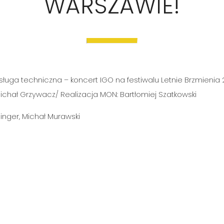
WARSZAWIE!
obsługa techniczna – koncert IGO na festiwalu Letnie Brzmieni
ichał Grzywacz/ Realizacja MON: Bartłomiej Szatkowski
binger, Michał Murawski