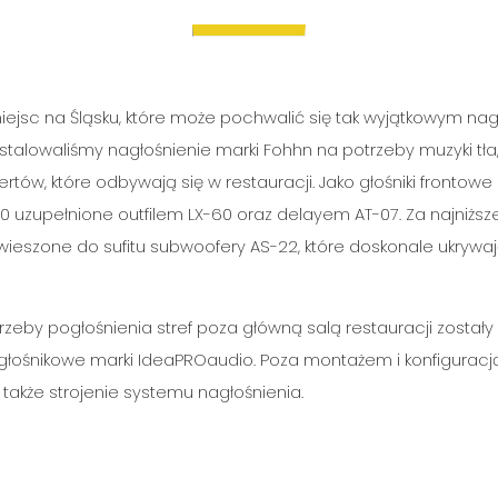
iejsc na Śląsku, które może pochwalić się tak wyjątkowym na
nstalowaliśmy nagłośnienie marki Fohhn na potrzeby muzyki tła,
tów, które odbywają się w restauracji. Jako głośniki frontow
150 uzupełnione outfilem LX-60 oraz delayem AT-07. Za najniż
eszone do sufitu subwoofery AS-22, które doskonale ukrywaj
rzeby pogłośnienia stref poza główną salą restauracji został
głośnikowe marki IdeaPROaudio. Poza montażem i konfiguracj
także strojenie systemu nagłośnienia.