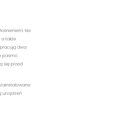
głośnieniem. Na
 a także
e pracują dwa
sze pasmo
ą się przed
y zainstalowane
ą urządzeń