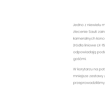
Jedno z niewielu m
zlecenie Sauti zai
kameralnych koncer
źródła liniowe LX-
odpowiadają podwi
gośćmi.
W korytarzu na pot
mniejsze zestawy 
przeprowadziliśmy 